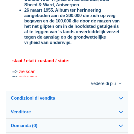
Sheed & Ward, Antwerpen
26 maart 1955. Album ter herinnering
aangeboden aan de 300.000 die zich op weg
begaven en de 100.000 die door de mazen van
het net glipten om in de hoofdstad getuigenis
af te leggen van 's lands onverbiddelijk verzet
tegen de aanslag op de grondwettelijke
vrijheid van onderwijs.
staat / etat / zustand / state:
=>
zie scan
=>
voir scan
=>
siehe scan
Vedere di più
=>
see scan
Condizioni di vendita
Venditore
Destinazione:
Vedi l'elenco dei paesi
Domanda (0)
libra666
100%
(4444x)
Direttamente al destinatario: