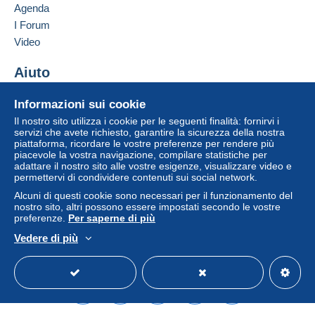
Agenda
Un pagamento non effettuato tramite
il sistema di
I Forum
pagamento integrato nel sito
sarà rimborsato dal
venditore all'acquirente. Un acquisto non pagato
Video
può comportare conseguenze sul conto
dell'acquirente.
Aiuto
Se le Condizioni di vendita del venditore includono
Centro assistenza
Informazioni sui cookie
clausole relative al pagamento, queste sono da
Acquistare su Delcampe
Il nostro sito utilizza i cookie per le seguenti finalità: fornirvi i
considerarsi nulle e non dovute. Le condizioni di
Vendere su Delcampe
servizi che avete richiesto, garantire la sicurezza della nostra
pagamento del sito Delcampe, definite nelle
piattaforma, ricordare le vostre preferenze per rendere più
Un sito sicuro
condizioni d'uso
, sono le uniche applicabili.
piacevole la vostra navigazione, compilare statistiche per
adattare il nostro sito alle vostre esigenze, visualizzare video e
Gli acquisti devono essere pagati entro
14 giorni
permettervi di condividere contenuti sui social network.
dal ricevimento della richiesta di pagamento del
Alcuni di questi cookie sono necessari per il funzionamento del
venditore.
nostro sito, altri possono essere impostati secondo le vostre
preferenze.
Per saperne di più
Vedere di più
Italiano
USD
Versione standard
Americ
NON PRIOR
0 g - 50 g genormaliseerd -
België
: €
1,63 normalisé -
Europa
: € 3,07
normalised -
World
: € 3,29
NON PRIOR
0 g- 100 g niet genormaliseerd -
België
: €