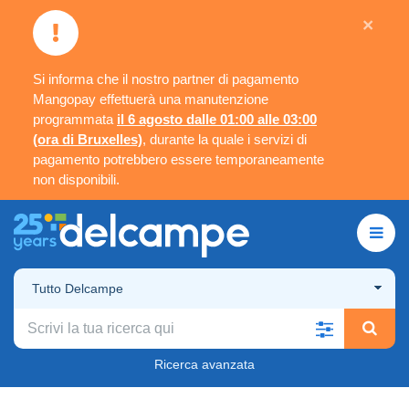
×
Si informa che il nostro partner di pagamento
Mangopay effettuerà una manutenzione
programmata
il 6 agosto dalle 01:00 alle 03:00
(ora di Bruxelles)
, durante la quale i servizi di
pagamento potrebbero essere temporaneamente
non disponibili.
Tutto Delcampe
Ricerca avanzata