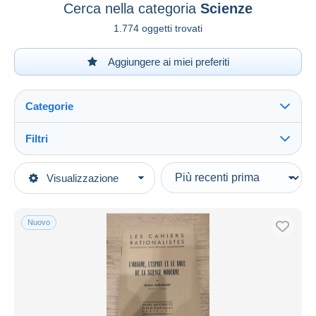
Cerca nella categoria
Scienze
1.774 oggetti trovati
Aggiungere ai miei preferiti
Categorie
Filtri
Vedi tutto
Tipo di vendita
Visualizzazione
Categorie principali
In corso
Libri, Riviste, Fumetti
Prezzo fisso
Francese
Nuovo
Asta con offerte
Riviste
Aste senza offerte
1950 - Oggi
Casa d'aste
Venduti
Scienze
Durata