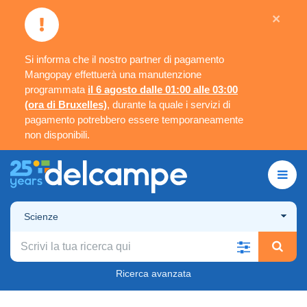
×
Si informa che il nostro partner di pagamento
Mangopay effettuerà una manutenzione
programmata
il 6 agosto dalle 01:00 alle 03:00
(ora di Bruxelles)
, durante la quale i servizi di
pagamento potrebbero essere temporaneamente
non disponibili.
Scienze
Ricerca avanzata