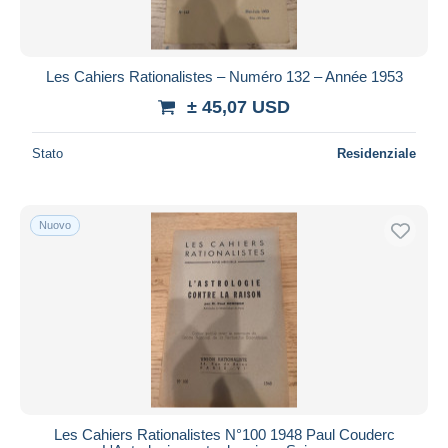
Tutte le durate
Nuovo da
giorni
Les Cahiers Rationalistes – Numéro 132 – Année 1953
Chiude fra
ora
± 45,07 USD
Prezzo
Stato
Residenziale
Dalle
a
USD
USD
Solo sconto
Nuovo
Spedizione gratuita
Metodi di pagamento
PayPal
Bonifico bancario
Visa
Mastercard
Bancontact
Les Cahiers Rationalistes N°100 1948 Paul Couderc
iDeal