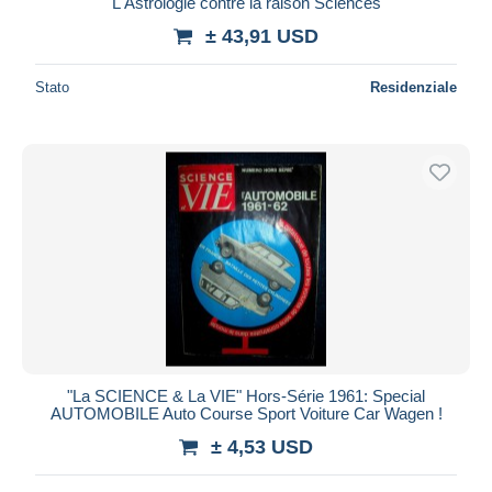
L'Astrologie contre la raison Sciences
Maestro
± 43,91 USD
Deselezionare tutto
Stato
Residenziale
Residenza del venditore
Tutto il mondo
Aggiorna
"La SCIENCE & La VIE" Hors-Série 1961: Special
AUTOMOBILE Auto Course Sport Voiture Car Wagen !
± 4,53 USD