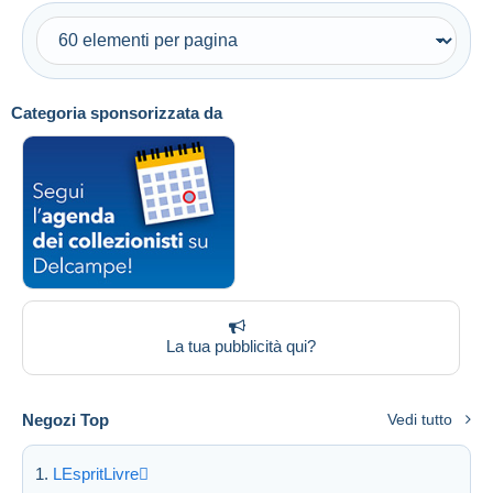
Spedizione gratuita
Metodi di pagamento
PayPal
Categoria sponsorizzata da
Bonifico bancario
Visa
Mastercard
Bancontact
iDeal
Maestro
Deselezionare tutto
La tua pubblicità qui?
Residenza del venditore
Tutto il mondo
Negozi Top
Vedi tutto
LEspritLivre