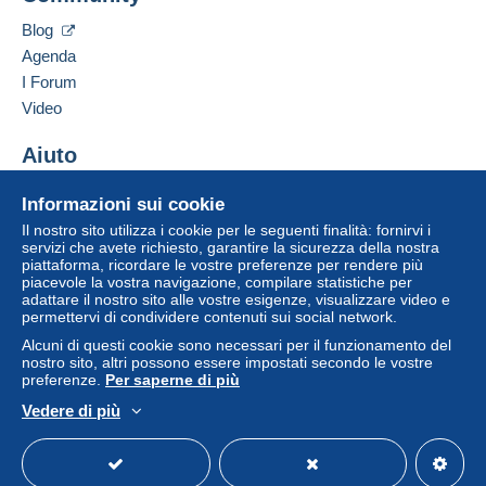
Blog
Agenda
I Forum
Video
Aiuto
Centro assistenza
Informazioni sui cookie
Acquistare su Delcampe
Il nostro sito utilizza i cookie per le seguenti finalità: fornirvi i
Vendere su Delcampe
servizi che avete richiesto, garantire la sicurezza della nostra
piattaforma, ricordare le vostre preferenze per rendere più
Un sito sicuro
piacevole la vostra navigazione, compilare statistiche per
adattare il nostro sito alle vostre esigenze, visualizzare video e
permettervi di condividere contenuti sui social network.
Alcuni di questi cookie sono necessari per il funzionamento del
nostro sito, altri possono essere impostati secondo le vostre
preferenze.
Per saperne di più
Vedere di più
Italiano
USD
Versione standard
Americ