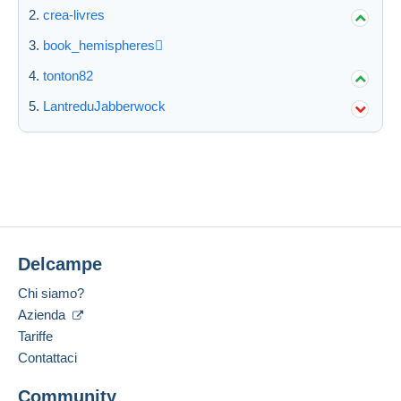
crea-livres
Aggiorna
book_hemispheres
tonton82
LantreduJabberwock
Delcampe
Chi siamo?
Azienda
Tariffe
Contattaci
Community