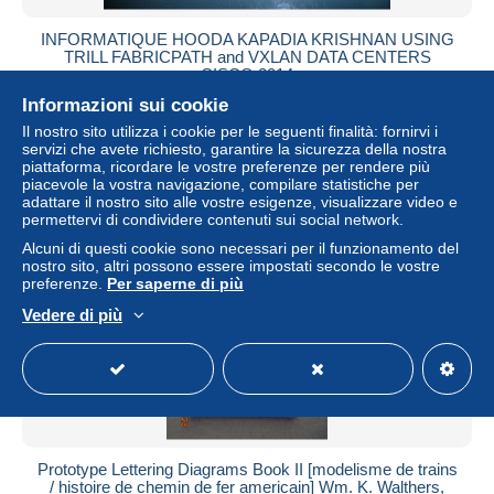
INFORMATIQUE HOODA KAPADIA KRISHNAN USING
TRILL FABRICPATH and VXLAN DATA CENTERS
CISCO 2014
Informazioni sui cookie
± 23,04 USD
Il nostro sito utilizza i cookie per le seguenti finalità: fornirvi i
servizi che avete richiesto, garantire la sicurezza della nostra
Stato
Residenziale
piattaforma, ricordare le vostre preferenze per rendere più
piacevole la vostra navigazione, compilare statistiche per
adattare il nostro sito alle vostre esigenze, visualizzare video e
permettervi di condividere contenuti sui social network.
Alcuni di questi cookie sono necessari per il funzionamento del
nostro sito, altri possono essere impostati secondo le vostre
preferenze.
Per saperne di più
Vedere di più
Prototype Lettering Diagrams Book II [modelisme de trains
/ histoire de chemin de fer americain] Wm. K. Walthers,