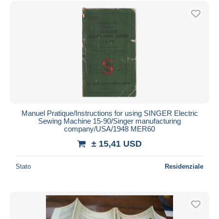
Spedizione gratuita
Metodi di pagamento
PayPal
Bonifico bancario
Visa
Mastercard
Bancontact
iDeal
Manuel Pratique/Instructions for using SINGER Electric
Sewing Machine 15-90/Singer manufacturing
Maestro
company/USA/1948 MER60
Deselezionare tutto
± 15,41 USD
Residenza del venditore
Stato
Residenziale
Tutto il mondo