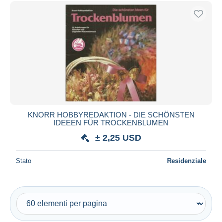
Spedizione gratuita
Metodi di pagamento
PayPal
Bonifico bancario
Visa
Mastercard
Bancontact
iDeal
KNORR HOBBYREDAKTION - DIE SCHÖNSTEN
IDEEEN FÜR TROCKENBLUMEN
Maestro
± 2,25 USD
Deselezionare tutto
Residenza del venditore
Stato
Residenziale
Tutto il mondo