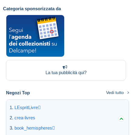
Categoria sponsorizzata da
Aggiorna
La tua pubblicità qui?
Negozi Top
Vedi tutto
LEspritLivre
crea-livres
book_hemispheres