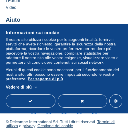
I Forum
Video
Aiuto
Centro assistenza
Informazioni sui cookie
Acquistare su Delcampe
Il nostro sito utilizza i cookie per le seguenti finalità: fornirvi i
Vendere su Delcampe
servizi che avete richiesto, garantire la sicurezza della nostra
piattaforma, ricordare le vostre preferenze per rendere più
Un sito sicuro
piacevole la vostra navigazione, compilare statistiche per
adattare il nostro sito alle vostre esigenze, visualizzare video e
permettervi di condividere contenuti sui social network.
Alcuni di questi cookie sono necessari per il funzionamento del
nostro sito, altri possono essere impostati secondo le vostre
preferenze.
Per saperne di più
Vedere di più
Italiano
USD
Versione standard
Americ
© Delcampe International Srl. Tutti i diritti riservati.
Termini di
utilizzo
e
privacy
.
Gestione dei cookie