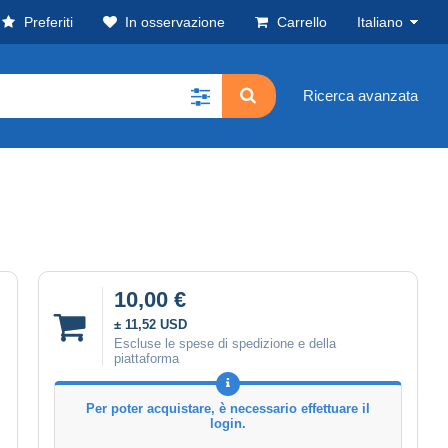
Preferiti
In osservazione
Carrello
Italiano
Ricerca avanzata
10,00 €
± 11,52 USD
Escluse le spese di spedizione e della
piattaforma
Per poter acquistare, è necessario effettuare il
login.