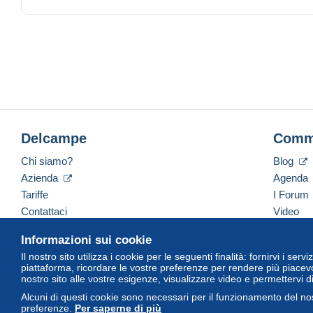
Delcampe
Comm
Chi siamo?
Blog
Azienda
Agenda
Tariffe
I Forum
Contattaci
Video
Informazioni sui cookie
Il nostro sito utilizza i cookie per le seguenti finalità: fornirvi i ser
Italiano
USD
America/Indiana/Vevay
Versi
piattaforma, ricordare le vostre preferenze per rendere più piacevo
nostro sito alle vostre esigenze, visualizzare video e permettervi d
Alcuni di questi cookie sono necessari per il funzionamento del nos
preferenze.
Per saperne di più
© Delcampe International Srl. Tutti i diritti riservati.
Termini di utiliz