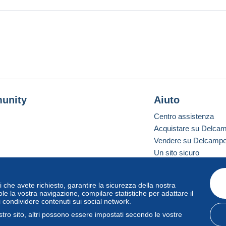
unity
Aiuto
Centro assistenza
Acquistare su Delca
Vendere su Delcamp
Un sito sicuro
vizi che avete richiesto, garantire la sicurezza della nostra
one standard
le la vostra navigazione, compilare statistiche per adattare il
i condividere contenuti sui social network.
tro sito, altri possono essere impostati secondo le vostre
zo
e
privacy
.
Gestione dei cookie