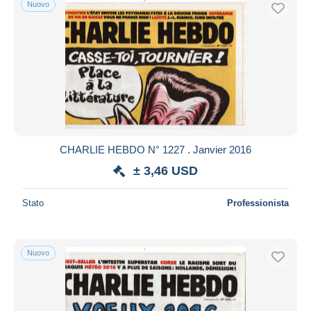
Nuovo
Spedizione gratuita
Metodi di pagamento
PayPal
Bonifico bancario
Visa
Mastercard
Bancontact
CHARLIE HEBDO N° 1227 . Janvier 2016
iDeal
± 3,46 USD
Maestro
Deselezionare tutto
Stato
Professionista
Residenza del venditore
Tutto il mondo
Nuovo