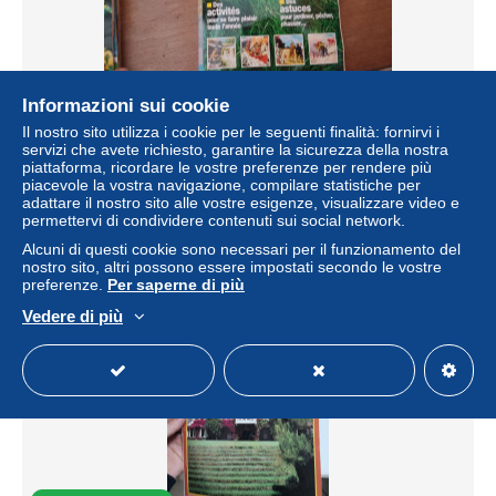
Informazioni sui cookie
Il nostro sito utilizza i cookie per le seguenti finalità: fornirvi i
121 // VIVEZ LA NATURE AU FIL DES SAISONS / HORS-
servizi che avete richiesto, garantire la sicurezza della nostra
SERIE DU CHASSEUR FRANCAIS 2004
piattaforma, ricordare le vostre preferenze per rendere più
± 2,72 USD
piacevole la vostra navigazione, compilare statistiche per
adattare il nostro sito alle vostre esigenze, visualizzare video e
permettervi di condividere contenuti sui social network.
Stato
Residenziale
Alcuni di questi cookie sono necessari per il funzionamento del
nostro sito, altri possono essere impostati secondo le vostre
preferenze.
Per saperne di più
Vedere di più