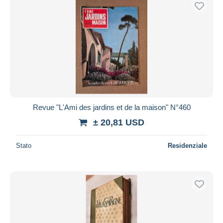
Spedizione gratuita
Metodi di pagamento
PayPal
Bonifico bancario
Visa
Mastercard
Bancontact
Revue "L'Ami des jardins et de la maison" N°460
iDeal
± 20,81 USD
Maestro
Deselezionare tutto
Stato
Residenziale
Residenza del venditore
Tutto il mondo