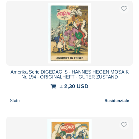
Spedizione gratuita
Metodi di pagamento
PayPal
Bonifico bancario
Visa
Mastercard
Bancontact
iDeal
Amerika Serie DIGEDAG 'S - HANNES HEGEN MOSAIK
Nr. 194 - ORIGINALHEFT - GUTER ZUSTAND
Maestro
± 2,30 USD
Deselezionare tutto
Residenza del venditore
Stato
Residenziale
Tutto il mondo