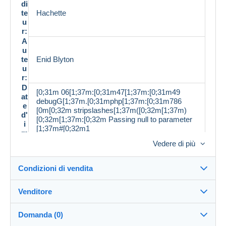
di
te
Hachette
u
r:
A
u
te
Enid Blyton
u
r:
D
[0;31m 06[1;37m:[0;31m47[1;37m:[0;31m49
at
debugG[1;37m.[0;31mphp[1;37m:[0;31m786
e
[0m[0;32m stripslashes[1;37m([0;32m[1;37m)
d'
[0;32m[1;37m:[0;32m Passing null to parameter
i
[1;37m#[0;32m1
m
[1;37m([0;32m[1;37m$[0;32mstring[1;37m)
p
Vedere di più
[0;32m of type string is deprecated [0m[0;33m
r
[1;37m/[0;33mhome[1;37m/[0;33mhtml[1;37m/[0;
e
33mglivres[1;37m/[0;33mprod[1;37m.
Condizioni di vendita
s
[0;33mgit[1;37m/[0;33mdev[1;37m/[0;33minclude
si
s[1;37m/[0;33mclasses[1;37m/[0;33mmp[1;37m/
o
Venditore
[0;33mdelcampe[1;37m/[0;33mdesc[1;37m.
n
Dettagli delle condizioni di vendita
[0;33mphp [0m[0;34m 42 [0m
:
Domanda (0)
L
Invio
a