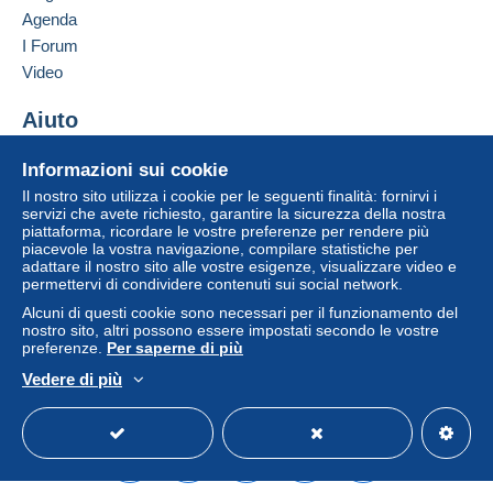
e
Francia
Agenda
Lettera (formato normale/piccolo)
I Forum
Description
Aggiungere questo venditore ai preferiti
Le gros poisson est un album illustré pour enfants
Video
Pagamento con:
Contattare il venditore
volume 231 de la collection Les Albums Roses écrit par
Enid Blyton et illustré par Jacques Fromont. Publié par
Inserisci questo venditore in Lista Nera
Aiuto
Da 1 a 1 oggetti
Hachette en 1965 il raconte une histoire courte destinée
aux jeunes lecteurs
5,50 €
Centro assistenza
Informazioni sui cookie
Acquistare su Delcampe
Da 2 a 2 oggetti
Il nostro sito utilizza i cookie per le seguenti finalità: fornirvi i
Vendere su Delcampe
servizi che avete richiesto, garantire la sicurezza della nostra
6,50 €
piattaforma, ricordare le vostre preferenze per rendere più
Un sito sicuro
piacevole la vostra navigazione, compilare statistiche per
Da 3 a 3 oggetti
adattare il nostro sito alle vostre esigenze, visualizzare video e
permettervi di condividere contenuti sui social network.
7,50 €
Alcuni di questi cookie sono necessari per il funzionamento del
Da 4 a 4 oggetti
nostro sito, altri possono essere impostati secondo le vostre
preferenze.
Per saperne di più
8,50 €
Vedere di più
Italiano
USD
Versione standard
Americ
Da 5 a 5 oggetti
9,50 €
Da 6 a 6 oggetti