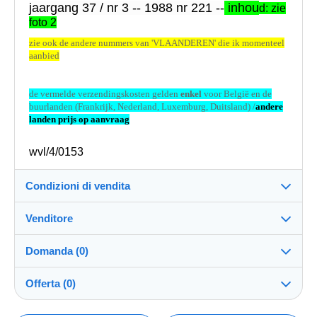
jaargang 37 / nr 3 -- 1988 nr 221 --
inhou
d: zie
foto 2
zie ook de andere nummers van 'VLAANDEREN' die ik momenteel
aanbied
de vermelde verzendingskosten gelden
enkel
voor België en de
buurlanden (Frankrijk, Nederland, Luxemburg, Duitsland) /
andere
landen prijs op aanvraag
wvl/4/0153
Condizioni di vendita
Venditore
Dettagli delle condizioni di vendita
Domanda (0)
Invio
hieroglief
100%
(1302x)
Spedizione dopo il pagamento entro 4 giorni
Offerta (0)
Negozio
Spese di spedizione: