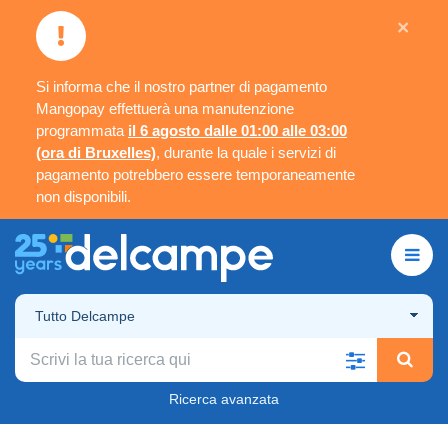
×
Si informa che il nostro partner di pagamento
Mangopay effettuerà una manutenzione
programmata
il 6 agosto dalle 01:00 alle 03:00
(ora di Bruxelles)
, durante la quale i servizi di
pagamento potrebbero essere temporaneamente
non disponibili.
Tutto Delcampe
Ricerca avanzata