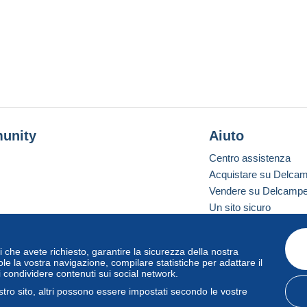
unity
Aiuto
Centro assistenza
Acquistare su Delca
Vendere su Delcamp
Un sito sicuro
vizi che avete richiesto, garantire la sicurezza della nostra
one standard
le la vostra navigazione, compilare statistiche per adattare il
i condividere contenuti sui social network.
tro sito, altri possono essere impostati secondo le vostre
zo
e
privacy
.
Gestione dei cookie