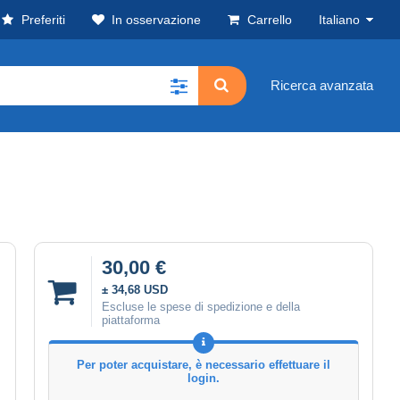
Preferiti
In osservazione
Carrello
Italiano
Ricerca avanzata
30,00 €
± 34,68 USD
Escluse le spese di spedizione e della
piattaforma
Per poter acquistare, è necessario effettuare il
login.