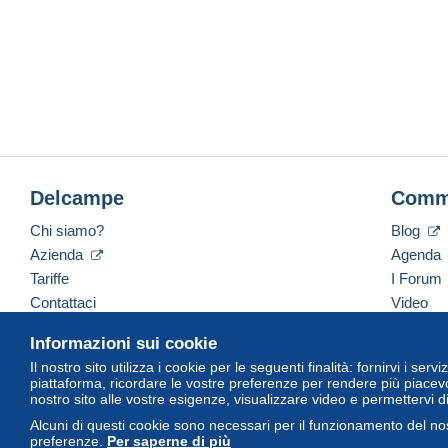
Delcampe
Comm
Chi siamo?
Blog
Azienda
Agenda
Tariffe
I Forum
Contattaci
Video
Informazioni sui cookie
Il nostro sito utilizza i cookie per le seguenti finalità: fornirvi i ser
Italiano
USD
America/Indiana/Vevay
Versi
piattaforma, ricordare le vostre preferenze per rendere più piacevo
nostro sito alle vostre esigenze, visualizzare video e permettervi d
Alcuni di questi cookie sono necessari per il funzionamento del nos
preferenze.
Per saperne di più
© Delcampe International Srl. Tutti i diritti riservati.
Termini di utiliz