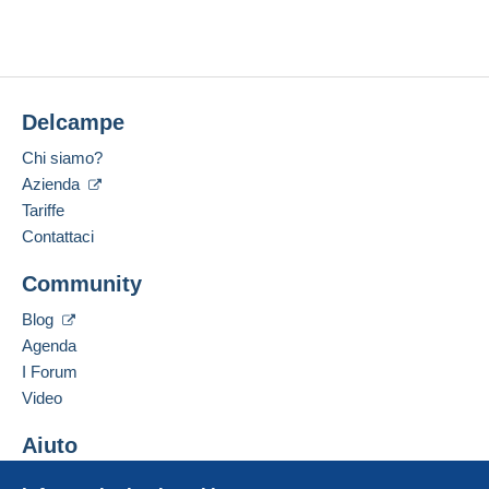
Ultima connessione:
Per accedere alle informazioni
Meno di 24 ore
sulla consegna, è necessario
Nessuna offerta per il momento.
Questa zona comprende
un paese
.
essere un utente registrato ed
Metodi di pagamento:
effettuare il login.
Metodo di spedizione
Per la vostra sicurezza, le vendite sono private.
Delcampe
Luogo:
Registr
Login
ati
Pagamento con:
Belgio
Chi siamo?
Lingue parlate:
Azienda
Lettera (formato grande)
Olandese,
Francese,
Inglese (Regno Unito)
Tariffe
3,80 €
Contattaci
Aggiungere questo venditore ai preferiti
Community
Contattare il venditore
Condizioni di pagamento:
Inserisci questo venditore in Lista Nera
Tutti i pagamenti vengono effettuati tramite il sito web di
Blog
Delcampe. In base a quanto offerto dal venditore, è
Agenda
possibile utilizzare
PayPal
, aggiungere una
carta di
I Forum
credito/debito
o effettuare un
bonifico sul proprio
Video
saldo
. Non si effettuano pagamenti con assegno o
bonifico bancario diretto al venditore.
Aiuto
L'acquirente utilizza i metodi di pagamento disponibili su
Centro assistenza