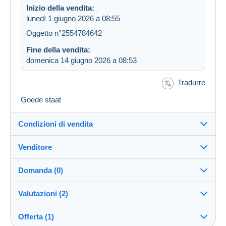
Inizio della vendita:
lunedì 1 giugno 2026 a 08:55
Oggetto n°2554784642
Fine della vendita:
domenica 14 giugno 2026 a 08:53
Tradurre
Goede staat
Condizioni di vendita
Venditore
Destinazione:
Vedi l'elenco dei paesi
Domanda (0)
chocolatey
100%
(1515x)
Invio:
Valutazioni (2)
Invio dopo il pagamento
Negozio
Spese:
Offerta (1)
Valutazioni rilasciate sulla vendita
A carico dell'acquirente
Per inviare una domanda devi aprire una