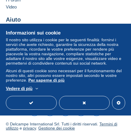
clausole relative al pagamento, queste sono da
Video
considerarsi nulle e non dovute. Le condizioni di
pagamento del sito Delcampe, definite nelle
Aiuto
condizioni d'uso
, sono le uniche applicabili.
Centro assistenza
Gli acquisti devono essere pagati entro
14 giorni
Informazioni sui cookie
Acquistare su Delcampe
dal ricevimento della richiesta di pagamento del
Il nostro sito utilizza i cookie per le seguenti finalità: fornirvi i
Vendere su Delcampe
venditore.
servizi che avete richiesto, garantire la sicurezza della nostra
piattaforma, ricordare le vostre preferenze per rendere più
Un sito sicuro
piacevole la vostra navigazione, compilare statistiche per
adattare il nostro sito alle vostre esigenze, visualizzare video e
permettervi di condividere contenuti sui social network.
Alcuni di questi cookie sono necessari per il funzionamento del
nostro sito, altri possono essere impostati secondo le vostre
preferenze.
Per saperne di più
Vedere di più
Italiano
USD
Versione standard
Americ
© Delcampe International Srl. Tutti i diritti riservati.
Termini di
utilizzo
e
privacy
.
Gestione dei cookie