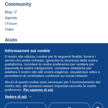
Community
Contattare il venditore
Condizioni di pagamento:
Inserisci questo venditore in Lista Nera
Tutti i pagamenti vengono effettuati tramite il sito web di
Blog
Delcampe. In base a quanto offerto dal venditore, è
Agenda
possibile utilizzare
PayPal
, aggiungere una
carta di
I Forum
credito/debito
o effettuare un
bonifico sul proprio
Video
saldo
. Non si effettuano pagamenti con assegno o
bonifico bancario diretto al venditore.
Aiuto
L'acquirente utilizza i metodi di pagamento disponibili su
Centro assistenza
Delcampe nella pagina "
I miei acquisti: Da pagare
".
Informazioni sui cookie
Acquistare su Delcampe
Il nostro sito utilizza i cookie per le seguenti finalità: fornirvi i
Un pagamento non effettuato tramite
il sistema di
Vendere su Delcampe
servizi che avete richiesto, garantire la sicurezza della nostra
pagamento integrato nel sito
sarà rimborsato dal
piattaforma, ricordare le vostre preferenze per rendere più
Un sito sicuro
venditore all'acquirente. Un acquisto non pagato può
piacevole la vostra navigazione, compilare statistiche per
adattare il nostro sito alle vostre esigenze, visualizzare video e
comportare conseguenze sul conto dell'acquirente.
permettervi di condividere contenuti sui social network.
Se le Condizioni di vendita del venditore includono
Alcuni di questi cookie sono necessari per il funzionamento del
clausole relative al pagamento, queste sono da
nostro sito, altri possono essere impostati secondo le vostre
considerarsi nulle e non dovute. Le condizioni di
preferenze.
Per saperne di più
pagamento del sito Delcampe, definite nelle
condizioni
Vedere di più
d'uso
, sono le uniche applicabili.
Italiano
USD
Versione standard
Americ
Gli acquisti devono essere pagati entro
14 giorni
dal