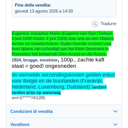
Fine della vendita:
giovedì 13 agosto 2026 a 14:30
Tradurre
Eugenius Josephus Marie (Eugeen) van Oye (Torhout,
3 juni 1840 Gistel, 4 juni 1926) was arts en een Vlaams
dichter en toneelschrijver. Guido Gezelle schreef voor
hem tijdens zijn schooltijd aan het Klein Seminarie in
Roeselare het befaamde Dien Avond en die Rooze.
,
100p., zachte kaft
1924, brugge, excelsior
staat = goed! ongesneden
de vermelde verzendingskosten gelden enkel
voor België en de buurlanden (Frankrijk,
Nederland, Luxemburg, Duitsland) /
andere
landen prijs op aanvraag
wvl-G*****/4/1285
Condizioni di vendita
Venditore