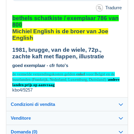
Tradurre
bethels schatkiste / exemplaar 786 van
800
Michiel English is de broer van Joe
English
1981, brugge, van de wiele, 72p.,
zachte kaft met flappen, illustratie
goed exemplaar - cfr foto's
de vermelde verzendingskosten gelden
enkel
voor België en de
buurlanden (Frankrijk, Nederland, Luxemburg, Duitsland) /
andere
landen prijs op aanvraag
kbo4/9257
Condizioni di vendita
Venditore
Dettagli delle condizioni di vendita
Domanda (0)