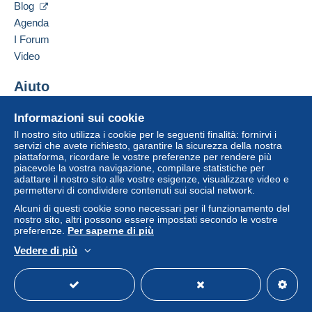
Tutti i pagamenti vengono effettuati tramite il sito web di
Blog
Delcampe. In base a quanto offerto dal venditore, è
Agenda
possibile utilizzare
PayPal
, aggiungere una
carta di
I Forum
credito/debito
o effettuare un
bonifico sul proprio
Video
saldo
. Non si effettuano pagamenti con assegno o
bonifico bancario diretto al venditore.
Aiuto
L'acquirente utilizza i metodi di pagamento disponibili su
Centro assistenza
Delcampe nella pagina "
I miei acquisti: Da pagare
".
Informazioni sui cookie
Acquistare su Delcampe
Il nostro sito utilizza i cookie per le seguenti finalità: fornirvi i
Un pagamento non effettuato tramite
il sistema di
Vendere su Delcampe
servizi che avete richiesto, garantire la sicurezza della nostra
pagamento integrato nel sito
sarà rimborsato dal
piattaforma, ricordare le vostre preferenze per rendere più
Un sito sicuro
venditore all'acquirente. Un acquisto non pagato può
piacevole la vostra navigazione, compilare statistiche per
adattare il nostro sito alle vostre esigenze, visualizzare video e
comportare conseguenze sul conto dell'acquirente.
permettervi di condividere contenuti sui social network.
Se le Condizioni di vendita del venditore includono
Alcuni di questi cookie sono necessari per il funzionamento del
clausole relative al pagamento, queste sono da
nostro sito, altri possono essere impostati secondo le vostre
preferenze.
Per saperne di più
considerarsi nulle e non dovute. Le condizioni di
pagamento del sito Delcampe, definite nelle
condizioni
Vedere di più
d'uso
, sono le uniche applicabili.
Italiano
USD
Versione standard
Americ
Gli acquisti devono essere pagati entro
14 giorni
dal
ricevimento della richiesta di pagamento del venditore.