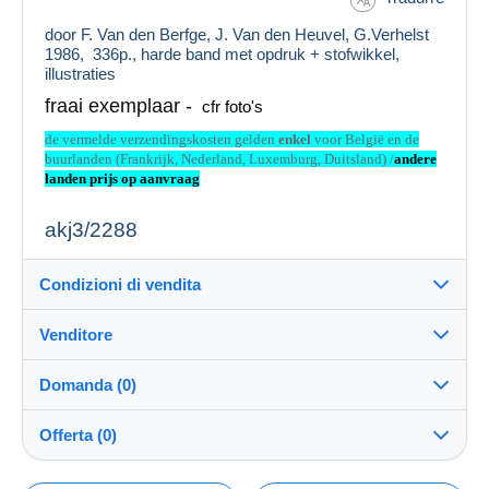
door F. Van den Berfge, J. Van den Heuvel, G.Verhelst
1986, 336p., harde band met opdruk + stofwikkel,
illustraties
fraai exemplaar -
cfr foto's
de vermelde verzendingskosten gelden
enkel
voor België en de
buurlanden (Frankrijk, Nederland, Luxemburg, Duitsland) /
andere
landen prijs op aanvraag
akj3/2288
Condizioni di vendita
Venditore
Dettagli delle condizioni di vendita
Domanda (0)
Invio
hieroglief
100%
(1302x)
Spedizione dopo il pagamento entro 4 giorni
Offerta (0)
Negozio
Spese di spedizione: