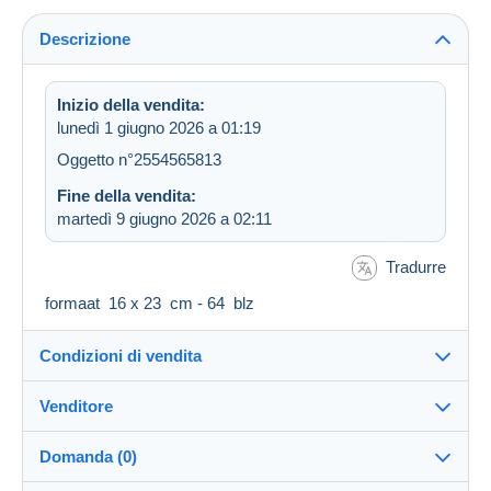
Descrizione
Inizio della vendita:
lunedì 1 giugno 2026 a 01:19
Oggetto n°2554565813
Fine della vendita:
martedì 9 giugno 2026 a 02:11
Tradurre
formaat 16 x 23 cm - 64 blz
Condizioni di vendita
Venditore
Destinazione:
Vedi l'elenco dei paesi
Domanda (0)
loortje41
100%
(29949x)
Invio: