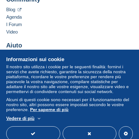
venditore all'acquirente. Un acquisto non pagato
Belgio
può comportare conseguenze sul conto
Blog
dell'acquirente.
Agenda
Aggiungere questo venditore ai preferiti
Se le Condizioni di vendita del venditore includono
I Forum
Contattare il venditore
clausole relative al pagamento, queste sono da
Video
Inserisci questo venditore in Lista Nera
considerarsi nulle e non dovute. Le condizioni di
pagamento del sito Delcampe, definite nelle
Aiuto
condizioni d'uso
, sono le uniche applicabili.
Centro assistenza
Gli acquisti devono essere pagati entro
14 giorni
Informazioni sui cookie
Acquistare su Delcampe
dal ricevimento della richiesta di pagamento del
Il nostro sito utilizza i cookie per le seguenti finalità: fornirvi i
Vendere su Delcampe
venditore.
servizi che avete richiesto, garantire la sicurezza della nostra
piattaforma, ricordare le vostre preferenze per rendere più
Un sito sicuro
piacevole la vostra navigazione, compilare statistiche per
Garanzia:
adattare il nostro sito alle vostre esigenze, visualizzare video e
Diritto di recesso
|
Spese di restituzione a carico
permettervi di condividere contenuti sui social network.
dell'acquirente.
Alcuni di questi cookie sono necessari per il funzionamento del
Per conoscere i termini per il reso e per il rimborso
nostro sito, altri possono essere impostati secondo le vostre
dell'oggetto
consulta la Carta Delcampe
.
preferenze.
Per saperne di più
Vedere di più
Italiano
USD
Versione standard
Americ
OPGELET! ATTENTION!
WIJ VERSTUREN OOK VIA MONDIAL RELAY
NAAR EEN AFHAALPUNT IS SOMS GOEDKOPER!