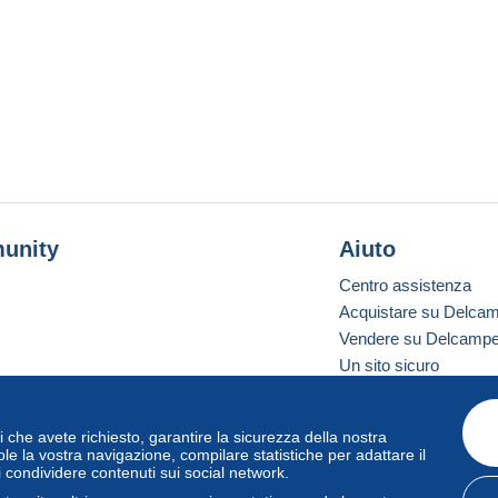
unity
Aiuto
Centro assistenza
Acquistare su Delca
Vendere su Delcamp
Un sito sicuro
vizi che avete richiesto, garantire la sicurezza della nostra
one standard
le la vostra navigazione, compilare statistiche per adattare il
i condividere contenuti sui social network.