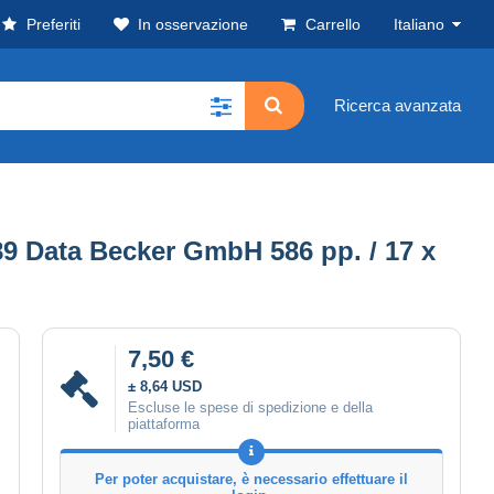
Preferiti
In osservazione
Carrello
Italiano
Ricerca avanzata
89 Data Becker GmbH 586 pp. / 17 x
7,50 €
± 8,64 USD
Escluse le spese di spedizione e della
piattaforma
Per poter acquistare, è necessario effettuare il