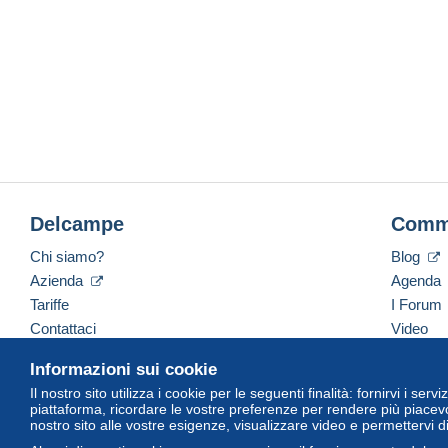
Delcampe
Comm
Chi siamo?
Blog
Azienda
Agenda
Tariffe
I Forum
Contattaci
Video
Informazioni sui cookie
Il nostro sito utilizza i cookie per le seguenti finalità: fornirvi i ser
Italiano
USD
America/Indiana/Vevay
Versi
piattaforma, ricordare le vostre preferenze per rendere più piacevo
nostro sito alle vostre esigenze, visualizzare video e permettervi d