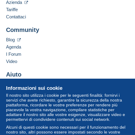
Azienda
Tariffe
Contattaci
Community
Blog
Agenda
I Forum
Video
Aiuto
Centro assistenza
Informazioni sui cookie
Acquistare su Delcampe
Il nostro sito utilizza i cookie per le seguenti finalità: fornirvi i
Vendere su Delcampe
servizi che avete richiesto, garantire la sicurezza della nostra
piattaforma, ricordare le vostre preferenze per rendere più
Un sito sicuro
piacevole la vostra navigazione, compilare statistiche per
adattare il nostro sito alle vostre esigenze, visualizzare video e
permettervi di condividere contenuti sui social network.
Alcuni di questi cookie sono necessari per il funzionamento del
nostro sito, altri possono essere impostati secondo le vostre