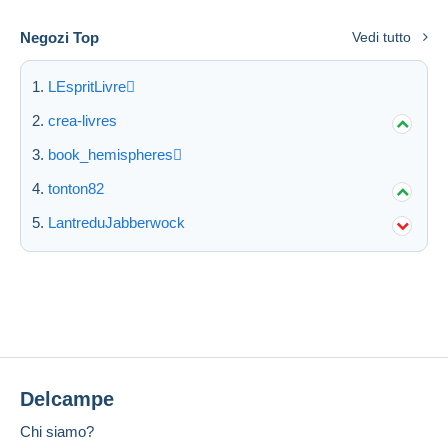
Negozi Top
Vedi tutto
LEspritLivre
crea-livres
book_hemispheres
tonton82
LantreduJabberwock
Delcampe
Chi siamo?