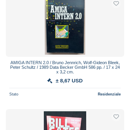
Spedizione gratuita
Metodi di pagamento
PayPal
Bonifico bancario
Visa
Mastercard
Bancontact
AMIGA INTERN 2.0 / Bruno Jennrich, Wolf-Gideon Bleek,
iDeal
Peter Schultz / 1989 Data Becker GmbH 586 pp. / 17 x 24
x 3,2 cm.
Maestro
± 8,67 USD
Deselezionare tutto
Residenza del venditore
Stato
Residenziale
Tutto il mondo