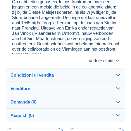
Op echt feiten gebaseerde oostfrontroman over een
jongen en een meisje die beide in de collaboratie zitten:
zij bij de Dietse Meisjesscharen, hij als vrijwilliger bij de
Sturmbrigade Langemark. De jonge soldaat sneuvelt in
april 1945 bij het dorpje Penkun, op de baan van Stettin
naar Prenzlau. Uitgave van Etnika onder redactie van
Jan Vincx (‘Vlaanderen in Uniform’), nauw verbonden
aan het Sint-Maartensfonds, de vereniging van oud-
oostfronters. Bevat ook heel wat onbekend fotomateriaal
over de collaboratie en de Vlamingen aan het oostfront.
Gezocht werk !
Vedere di più
Condizioni di vendita
Venditore
Dettagli delle condizioni di vendita
Domanda (0)
Invio
musti_books
98%
(869x)
Spedizione dopo il pagamento entro 14 giorni
Acquisti (0)
Negozio
Spese di spedizione: