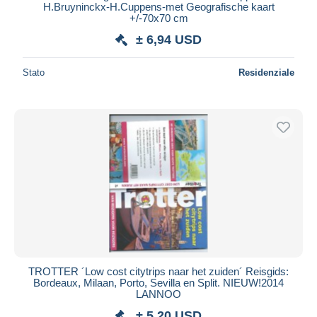
H.Bruyninckx-H.Cuppens-met Geografische kaart
+/-70x70 cm
± 6,94 USD
Stato
Residenziale
TROTTER ´Low cost citytrips naar het zuiden´ Reisgids:
Bordeaux, Milaan, Porto, Sevilla en Split. NIEUW!2014
LANNOO
± 5,20 USD