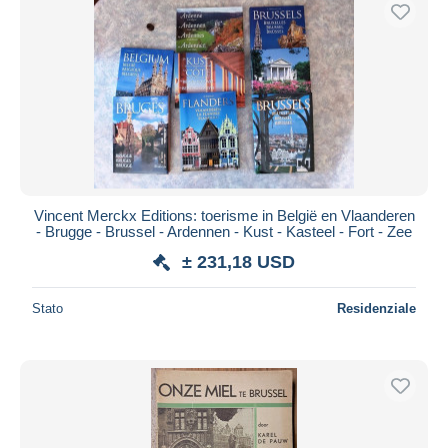
Spedizione gratuita
Metodi di pagamento
PayPal
Bonifico bancario
Visa
Mastercard
Bancontact
Vincent Merckx Editions: toerisme in België en Vlaanderen
iDeal
- Brugge - Brussel - Ardennen - Kust - Kasteel - Fort - Zee
Maestro
± 231,18 USD
Deselezionare tutto
Stato
Residenziale
Residenza del venditore
Tutto il mondo