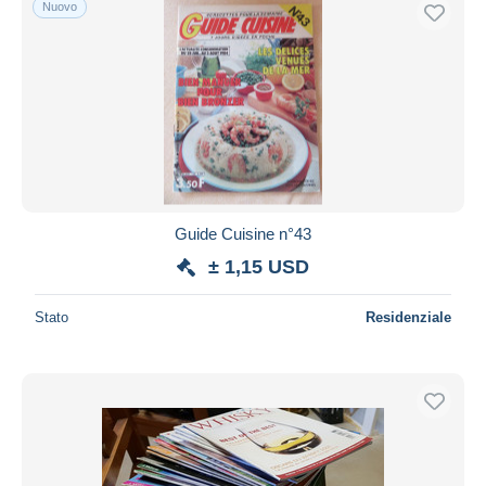
Nuovo
Spedizione gratuita
Metodi di pagamento
PayPal
Bonifico bancario
Visa
Mastercard
Bancontact
Guide Cuisine n°43
iDeal
± 1,15 USD
Maestro
Deselezionare tutto
Stato
Residenziale
Residenza del venditore
Tutto il mondo