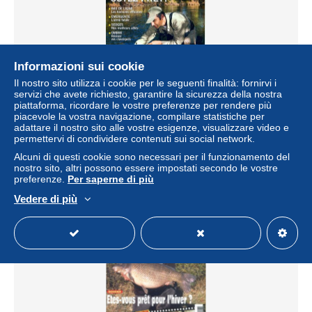
Informazioni sui cookie
Il nostro sito utilizza i cookie per le seguenti finalità: fornirvi i
servizi che avete richiesto, garantire la sicurezza della nostra
piattaforma, ricordare le vostre preferenze per rendere più
PECHE MOUCHE N° 90 2012 Revue Pecheurs
piacevole la vostra navigazione, compilare statistiche per
± 2,31 USD
adattare il nostro sito alle vostre esigenze, visualizzare video e
permettervi di condividere contenuti sui social network.
Alcuni di questi cookie sono necessari per il funzionamento del
Stato
Residenziale
nostro sito, altri possono essere impostati secondo le vostre
preferenze.
Per saperne di più
Vedere di più