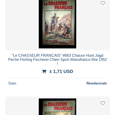
Spedizione gratuita
Metodi di pagamento
PayPal
Bonifico bancario
Visa
Mastercard
Bancontact
"Le CHASSEUR FRANCAIS" #663 Chasse Hunt Jagd
iDeal
Peche Fishing Fischerei Chien Sport Manufrance Mai 1952
!
Maestro
± 1,71 USD
Deselezionare tutto
Residenza del venditore
Stato
Residenziale
Tutto il mondo