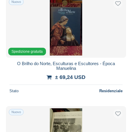
Nuovo
Spedizione gratuita
Metodi di pagamento
PayPal
Bonifico bancario
Visa
Mastercard
Spedizione gratuita
Bancontact
O Brilho do Norte, Esculturas e Escultores - Época
iDeal
Manuelina
Maestro
± 69,24 USD
Deselezionare tutto
Stato
Residenziale
Residenza del venditore
Tutto il mondo
Nuovo