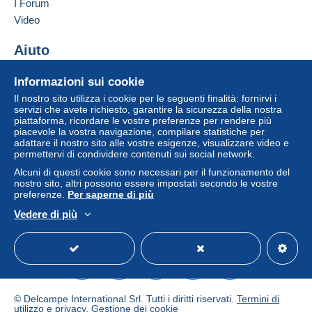
I Forum
pagamento integrato nel sito
sarà rimborsato dal
venditore all'acquirente. Un acquisto non pagato
Video
può comportare conseguenze sul conto
dell'acquirente.
Aiuto
Se le Condizioni di vendita del venditore includono
Centro assistenza
Informazioni sui cookie
clausole relative al pagamento, queste sono da
Acquistare su Delcampe
considerarsi nulle e non dovute. Le condizioni di
Il nostro sito utilizza i cookie per le seguenti finalità: fornirvi i
Vendere su Delcampe
servizi che avete richiesto, garantire la sicurezza della nostra
pagamento del sito Delcampe, definite nelle
piattaforma, ricordare le vostre preferenze per rendere più
Un sito sicuro
condizioni d'uso
, sono le uniche applicabili.
piacevole la vostra navigazione, compilare statistiche per
adattare il nostro sito alle vostre esigenze, visualizzare video e
Gli acquisti devono essere pagati entro
14 giorni
permettervi di condividere contenuti sui social network.
dal ricevimento della richiesta di pagamento del
Alcuni di questi cookie sono necessari per il funzionamento del
venditore.
nostro sito, altri possono essere impostati secondo le vostre
preferenze.
Per saperne di più
Vedere di più
BELGIQUE
Italiano
USD
Versione standard
Americ
Lettres
2,00 euro pour un envoi < 50 g (< 125 x 235 mm)
3,50 euro < 50 g (> 125 x 235 mm)
3,50 euro de 50 à 100 g
© Delcampe International Srl. Tutti i diritti riservati.
Termini di
5,20 euro de 100 à 350 g
utilizzo
e
privacy
.
Gestione dei cookie