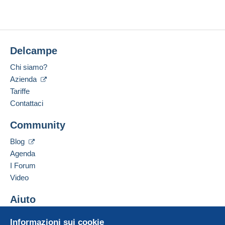
Ultima connessione:
2 settimane fa
Per accedere alle informazioni
Questa zona comprende
un paese
.
Metodi di pagamento:
sulla consegna, è necessario
essere un utente registrato ed
Metodo di spedizione
effettuare il login.
Delcampe
Luogo:
Pagamento con:
Francia
Chi siamo?
Registr
Login
ati
Lingua parlata:
Azienda
Pacco postale normale
Francese
Tariffe
6,00 €
Contattaci
Pacco Mondial Relay (con tracciamento)
Aggiungere questo venditore ai preferiti
Community
Contattare il venditore
5,00 €
Inserisci questo venditore in Lista Nera
Blog
Agenda
Condizioni di pagamento:
I Forum
Tutti i pagamenti vengono effettuati tramite il sito web di
Video
Delcampe. In base a quanto offerto dal venditore, è
possibile utilizzare
PayPal
, aggiungere una
carta di
Aiuto
credito/debito
o effettuare un
bonifico sul proprio
saldo
. Non si effettuano pagamenti con assegno o
Centro assistenza
Informazioni sui cookie