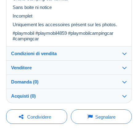
Sans boite ni notice
Incomplet
Uniquement les accessoires présent sur les photos.
#playmobil #playmobil4859 #playmobilcampingcar
#campingcar
Condizioni di vendita
Venditore
Dettagli delle condizioni di vendita
Domanda (0)
Invio
khalti_chineuse
100%
(4x)
Spedizione dopo il pagamento entro 7 giorni
Acquisti (0)
Negozio
Spese di spedizione:
Per inviare una domanda devi aprire una
Ultimo aggiornamento: 00:02:25
Condividere
Segnalare
Zona 1
sessione.
Iscritto da:
4 apr 2024
Nessun acquisto per il momento. Fallo per primo!
Aprire una sessione
Zona 2