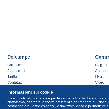
Delcampe
Comm
Chi siamo?
Blog
Azienda
Agenda
Tariffe
I Forum
Contattaci
Video
Informazioni sui cookie
Il nostro sito utilizza i cookie per le seguenti finalità: fornirvi i ser
Italiano
USD
America/Indiana/Vevay
Versi
piattaforma, ricordare le vostre preferenze per rendere più piacevo
nostro sito alle vostre esigenze, visualizzare video e permettervi d