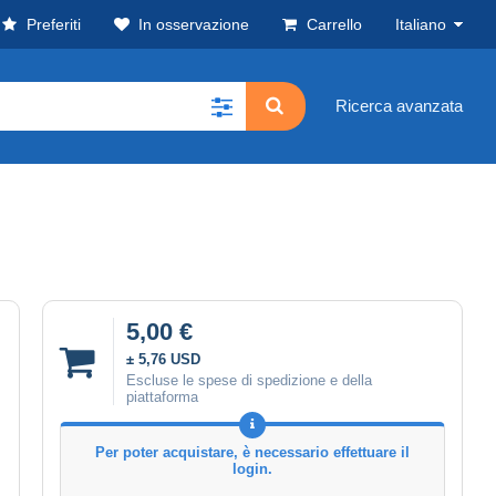
Preferiti
In osservazione
Carrello
Italiano
Ricerca avanzata
5,00 €
± 5,76 USD
Escluse le spese di spedizione e della
piattaforma
Per poter acquistare, è necessario effettuare il
login.