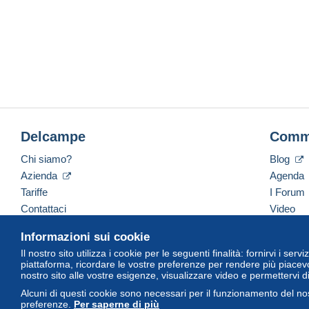
Delcampe
Comm
Chi siamo?
Blog
Azienda
Agenda
Tariffe
I Forum
Contattaci
Video
Informazioni sui cookie
Il nostro sito utilizza i cookie per le seguenti finalità: fornirvi i ser
Italiano
USD
America/Indiana/Vevay
Versi
piattaforma, ricordare le vostre preferenze per rendere più piacevo
nostro sito alle vostre esigenze, visualizzare video e permettervi d
Alcuni di questi cookie sono necessari per il funzionamento del nos
preferenze.
Per saperne di più
© Delcampe International Srl. Tutti i diritti riservati.
Termini di utiliz