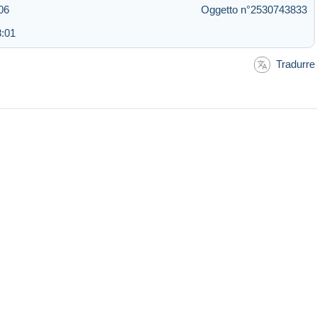
06
Oggetto n°2530743833
8:01
Tradurre