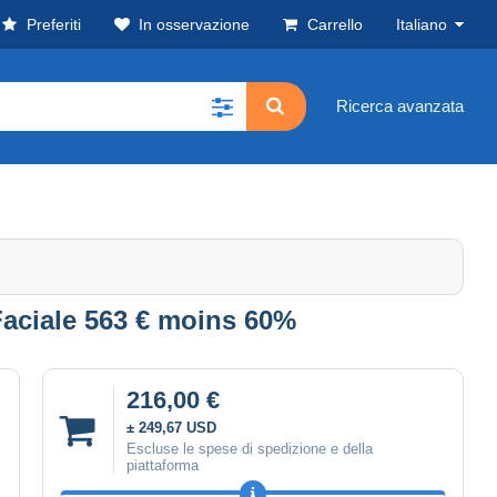
Preferiti
In osservazione
Carrello
Italiano
Ricerca avanzata
aciale 563 € moins 60%
216,00 €
± 249,67 USD
Escluse le spese di spedizione e della
piattaforma