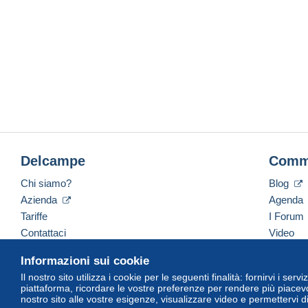
Delcampe
Comm
Chi siamo?
Blog
Azienda
Agenda
Tariffe
I Forum
Contattaci
Video
Informazioni sui cookie
Il nostro sito utilizza i cookie per le seguenti finalità: fornirvi i ser
Italiano
USD
America/Indiana/Vevay
Versi
piattaforma, ricordare le vostre preferenze per rendere più piacevo
nostro sito alle vostre esigenze, visualizzare video e permettervi d