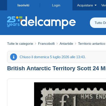
Iscriviti
Login
Acquistare
Ve
Tutto 
Tutte le categorie
Francobolli
Antartide
Territorio antartic
Chiuso il domenica 5 luglio 2026 alle 13:43.
British Antarctic Territory Scott 24 