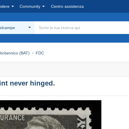
ndere
Community
Centro assistenza
Delcampe
o britannico (BAT)
FDC
Mint never hinged.