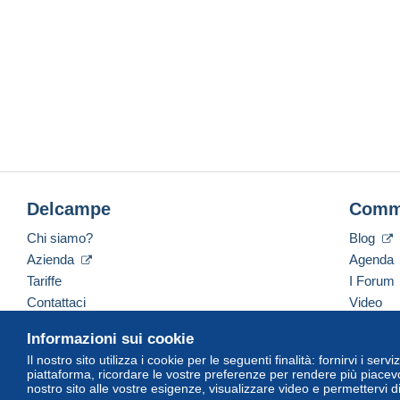
Delcampe
Comm
Chi siamo?
Blog
Azienda
Agenda
Tariffe
I Forum
Contattaci
Video
Informazioni sui cookie
Il nostro sito utilizza i cookie per le seguenti finalità: fornirvi i ser
Italiano
USD
America/Indiana/Vevay
Versi
piattaforma, ricordare le vostre preferenze per rendere più piacevo
nostro sito alle vostre esigenze, visualizzare video e permettervi d