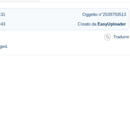
:31
Oggetto n°2539793513
:43
Creato da
EasyUploader
Tradurre
nged.