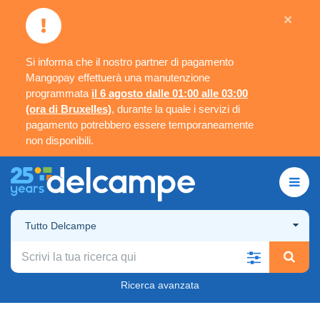
×
Si informa che il nostro partner di pagamento
Mangopay effettuerà una manutenzione
programmata
il 6 agosto dalle 01:00 alle 03:00
(ora di Bruxelles)
, durante la quale i servizi di
pagamento potrebbero essere temporaneamente
non disponibili.
Tutto Delcampe
Ricerca avanzata