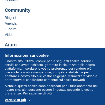
acquisti: Da pagare
".
Aggiungere questo venditore ai preferiti
Community
Contattare il venditore
Un pagamento non effettuato tramite
il sistema di
Inserisci questo venditore in Lista Nera
pagamento integrato nel sito
sarà rimborsato dal
Blog
venditore all'acquirente. Un acquisto non pagato
Agenda
può comportare conseguenze sul conto
I Forum
dell'acquirente.
Video
Se le Condizioni di vendita del venditore includono
clausole relative al pagamento, queste sono da
Aiuto
considerarsi nulle e non dovute. Le condizioni di
Centro assistenza
pagamento del sito Delcampe, definite nelle
Informazioni sui cookie
Acquistare su Delcampe
condizioni d'uso
, sono le uniche applicabili.
Il nostro sito utilizza i cookie per le seguenti finalità: fornirvi i
Vendere su Delcampe
servizi che avete richiesto, garantire la sicurezza della nostra
Gli acquisti devono essere pagati entro
14 giorni
piattaforma, ricordare le vostre preferenze per rendere più
Un sito sicuro
dal ricevimento della richiesta di pagamento del
piacevole la vostra navigazione, compilare statistiche per
venditore.
adattare il nostro sito alle vostre esigenze, visualizzare video e
permettervi di condividere contenuti sui social network.
Garanzia:
Alcuni di questi cookie sono necessari per il funzionamento del
Diritto di recesso
|
Spese di restituzione a carico
nostro sito, altri possono essere impostati secondo le vostre
dell'acquirente.
preferenze.
Per saperne di più
Per conoscere i termini per il reso e per il rimborso
Vedere di più
dell'oggetto
consulta la Carta Delcampe
.
Italiano
USD
Versione standard
Americ