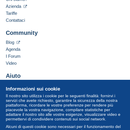
al venditore.
Lingua parlata:
Azienda
Inglese (Regno Unito)
Tariffe
L'acquirente utilizza i metodi di pagamento
disponibili su Delcampe nella pagina "
I miei
Contattaci
acquisti: Da pagare
".
Aggiungere questo venditore ai preferiti
Community
Contattare il venditore
Un pagamento non effettuato tramite
il sistema di
Inserisci questo venditore in Lista Nera
pagamento integrato nel sito
sarà rimborsato dal
Blog
venditore all'acquirente. Un acquisto non pagato
Agenda
può comportare conseguenze sul conto
I Forum
dell'acquirente.
Video
Se le Condizioni di vendita del venditore includono
clausole relative al pagamento, queste sono da
Aiuto
considerarsi nulle e non dovute. Le condizioni di
Centro assistenza
pagamento del sito Delcampe, definite nelle
Informazioni sui cookie
Acquistare su Delcampe
condizioni d'uso
, sono le uniche applicabili.
Il nostro sito utilizza i cookie per le seguenti finalità: fornirvi i
Vendere su Delcampe
servizi che avete richiesto, garantire la sicurezza della nostra
Gli acquisti devono essere pagati entro
14 giorni
piattaforma, ricordare le vostre preferenze per rendere più
Un sito sicuro
dal ricevimento della richiesta di pagamento del
piacevole la vostra navigazione, compilare statistiche per
venditore.
adattare il nostro sito alle vostre esigenze, visualizzare video e
permettervi di condividere contenuti sui social network.
Garanzia:
Alcuni di questi cookie sono necessari per il funzionamento del
Diritto di recesso
|
Spese di restituzione a carico