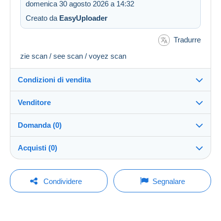
domenica 30 agosto 2026 a 14:32
Creato da
EasyUploader
Tradurre
zie scan / see scan / voyez scan
Condizioni di vendita
Venditore
Destinazione:
Vedi l'elenco dei paesi
Domanda (0)
Coversandstamps
100%
(14576x)
Invio:
Acquisti (0)
Invio dopo il pagamento
Negozio
Spese:
A carico dell'acquirente
Per inviare una domanda devi aprire una
Ultimo aggiornamento: 13:02:01
Condividere
Segnalare
sessione.
Iscritto da:
Metodi di pagamento:
6 set 2018
Nessun acquisto per il momento. Fallo per primo!
Aprire una sessione
Ultima connessione:
Condizioni di pagamento: