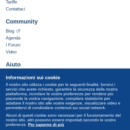
Francese,
Inglese (Regno Unito),
Olandese
Tariffe
Un pagamento non effettuato tramite
carta di
Contattaci
credito/debito
o bonifico sul saldo sarà rimborsato
Aggiungere questo venditore ai preferiti
dal venditore all'acquirente. Un acquisto non pagato
Community
Contattare il venditore
può comportare conseguenze sul conto
Inserisci questo venditore in Lista Nera
dell'acquirente.
Blog
Agenda
Se le Condizioni di vendita del venditore includono
clausole relative al pagamento, queste sono da
I Forum
considerarsi nulle e non dovute. Le condizioni di
Video
pagamento del sito Delcampe, definite nelle
condizioni d'uso
, sono le uniche applicabili.
Aiuto
Gli acquisti devono essere pagati entro
14 giorni
Centro assistenza
Informazioni sui cookie
dal ricevimento della richiesta di pagamento del
Acquistare su Delcampe
venditore.
Il nostro sito utilizza i cookie per le seguenti finalità: fornirvi i
Vendere su Delcampe
servizi che avete richiesto, garantire la sicurezza della nostra
piattaforma, ricordare le vostre preferenze per rendere più
Un sito sicuro
piacevole la vostra navigazione, compilare statistiche per
Shipments are made from Belgium or
adattare il nostro sito alle vostre esigenze, visualizzare video e
permettervi di condividere contenuti sui social network.
from Spain
Alcuni di questi cookie sono necessari per il funzionamento del
nostro sito, altri possono essere impostati secondo le vostre
preferenze.
Per saperne di più
Verzendings- en behandelingskosten vanaf