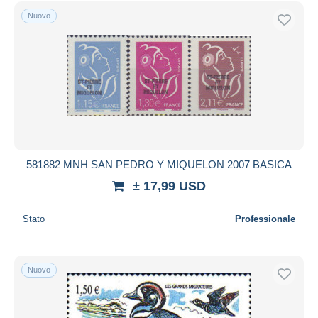
Spedizione gratuita
Nuovo
Metodi di pagamento
PayPal
Bonifico bancario
Visa
Mastercard
Bancontact
iDeal
581882 MNH SAN PEDRO Y MIQUELON 2007 BASICA
Maestro
± 17,99 USD
Deselezionare tutto
Stato
Professionale
Residenza del venditore
Tutto il mondo
Nuovo