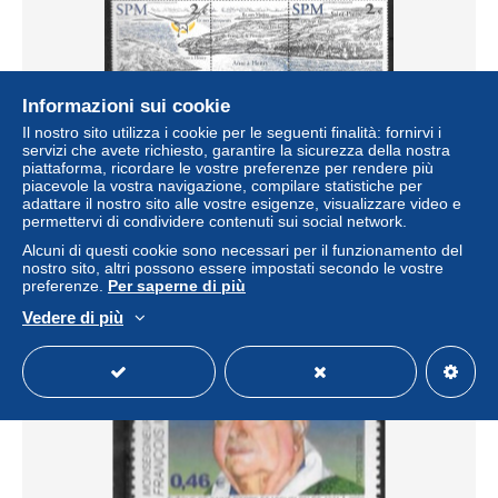
Informazioni sui cookie
Il nostro sito utilizza i cookie per le seguenti finalità: fornirvi i
servizi che avete richiesto, garantire la sicurezza della nostra
piattaforma, ricordare le vostre preferenze per rendere più
2002 - 786 A **MNH - Anse à Henry
piacevole la vostra navigazione, compilare statistiche per
adattare il nostro sito alle vostre esigenze, visualizzare video e
± 5,78 USD
permettervi di condividere contenuti sui social network.
Alcuni di questi cookie sono necessari per il funzionamento del
Stato
Residenziale
nostro sito, altri possono essere impostati secondo le vostre
preferenze.
Per saperne di più
Vedere di più
Nuovo