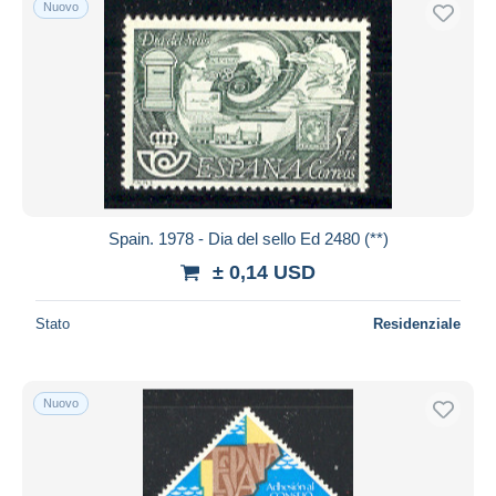
Nuovo
Altri & non classificati
874
Spedizione gratuita
Metodi di pagamento
PayPal
Bonifico bancario
Visa
Mastercard
Bancontact
Spain. 1978 - Dia del sello Ed 2480 (**)
iDeal
± 0,14 USD
Maestro
Deselezionare tutto
Stato
Residenziale
Residenza del venditore
Tutto il mondo
Nuovo