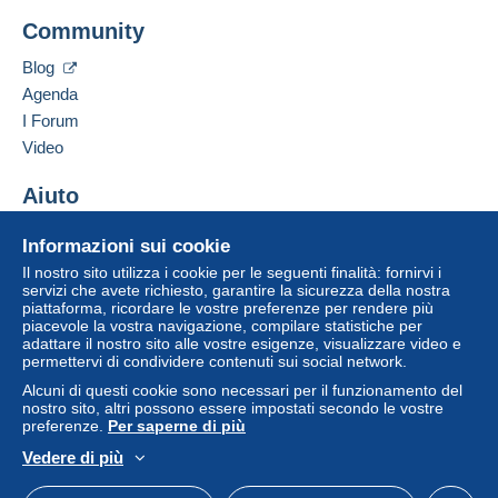
acquisti: Da pagare
".
Aggiungere questo venditore ai preferiti
Community
Contattare il venditore
Un pagamento non effettuato tramite
il sistema di
Inserisci questo venditore in Lista Nera
pagamento integrato nel sito
sarà rimborsato dal
Blog
venditore all'acquirente. Un acquisto non pagato
Agenda
può comportare conseguenze sul conto
I Forum
dell'acquirente.
Video
Se le Condizioni di vendita del venditore includono
clausole relative al pagamento, queste sono da
Aiuto
considerarsi nulle e non dovute. Le condizioni di
Centro assistenza
pagamento del sito Delcampe, definite nelle
Informazioni sui cookie
Acquistare su Delcampe
condizioni d'uso
, sono le uniche applicabili.
Il nostro sito utilizza i cookie per le seguenti finalità: fornirvi i
Vendere su Delcampe
servizi che avete richiesto, garantire la sicurezza della nostra
Gli acquisti devono essere pagati entro
14 giorni
piattaforma, ricordare le vostre preferenze per rendere più
Un sito sicuro
dal ricevimento della richiesta di pagamento del
piacevole la vostra navigazione, compilare statistiche per
venditore.
adattare il nostro sito alle vostre esigenze, visualizzare video e
permettervi di condividere contenuti sui social network.
Garanzia:
Alcuni di questi cookie sono necessari per il funzionamento del
Diritto di recesso
|
Spese di restituzione a carico
nostro sito, altri possono essere impostati secondo le vostre
dell'acquirente.
preferenze.
Per saperne di più
Per conoscere i termini per il reso e per il rimborso
Vedere di più
dell'oggetto
consulta la Carta Delcampe
.
Italiano
USD
Versione standard
Americ