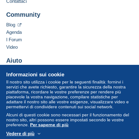
disponibili su Delcampe nella pagina "
I miei
Contattaci
acquisti: Da pagare
".
Aggiungere questo venditore ai preferiti
Community
Contattare il venditore
Un pagamento non effettuato tramite
il sistema di
Inserisci questo venditore in Lista Nera
pagamento integrato nel sito
sarà rimborsato dal
Blog
venditore all'acquirente. Un acquisto non pagato
Agenda
può comportare conseguenze sul conto
I Forum
dell'acquirente.
Video
Se le Condizioni di vendita del venditore includono
clausole relative al pagamento, queste sono da
Aiuto
considerarsi nulle e non dovute. Le condizioni di
Centro assistenza
pagamento del sito Delcampe, definite nelle
Informazioni sui cookie
Acquistare su Delcampe
condizioni d'uso
, sono le uniche applicabili.
Il nostro sito utilizza i cookie per le seguenti finalità: fornirvi i
Vendere su Delcampe
servizi che avete richiesto, garantire la sicurezza della nostra
Gli acquisti devono essere pagati entro
14 giorni
piattaforma, ricordare le vostre preferenze per rendere più
Un sito sicuro
dal ricevimento della richiesta di pagamento del
piacevole la vostra navigazione, compilare statistiche per
venditore.
adattare il nostro sito alle vostre esigenze, visualizzare video e
permettervi di condividere contenuti sui social network.
Garanzia:
Alcuni di questi cookie sono necessari per il funzionamento del
Diritto di recesso
|
Spese di restituzione a carico
nostro sito, altri possono essere impostati secondo le vostre
dell'acquirente.
preferenze.
Per saperne di più
Per conoscere i termini per il reso e per il rimborso
Vedere di più
dell'oggetto
consulta la Carta Delcampe
.
Italiano
USD
Versione standard
Americ