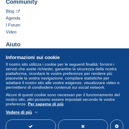
Community
Contattare il venditore
Un pagamento non effettuato tramite
il sistema di
Inserisci questo venditore in Lista Nera
pagamento integrato nel sito
sarà rimborsato dal
Blog
venditore all'acquirente. Un acquisto non pagato
Agenda
può comportare conseguenze sul conto
I Forum
dell'acquirente.
Video
Se le Condizioni di vendita del venditore includono
clausole relative al pagamento, queste sono da
Aiuto
considerarsi nulle e non dovute. Le condizioni di
Centro assistenza
pagamento del sito Delcampe, definite nelle
Informazioni sui cookie
Acquistare su Delcampe
condizioni d'uso
, sono le uniche applicabili.
Il nostro sito utilizza i cookie per le seguenti finalità: fornirvi i
Vendere su Delcampe
servizi che avete richiesto, garantire la sicurezza della nostra
Gli acquisti devono essere pagati entro
14 giorni
piattaforma, ricordare le vostre preferenze per rendere più
Un sito sicuro
dal ricevimento della richiesta di pagamento del
piacevole la vostra navigazione, compilare statistiche per
venditore.
adattare il nostro sito alle vostre esigenze, visualizzare video e
permettervi di condividere contenuti sui social network.
Garanzia:
Alcuni di questi cookie sono necessari per il funzionamento del
Diritto di recesso
|
Spese di restituzione a carico
nostro sito, altri possono essere impostati secondo le vostre
dell'acquirente.
preferenze.
Per saperne di più
Per conoscere i termini per il reso e per il rimborso
Vedere di più
dell'oggetto
consulta la Carta Delcampe
.
Italiano
USD
Versione standard
Americ