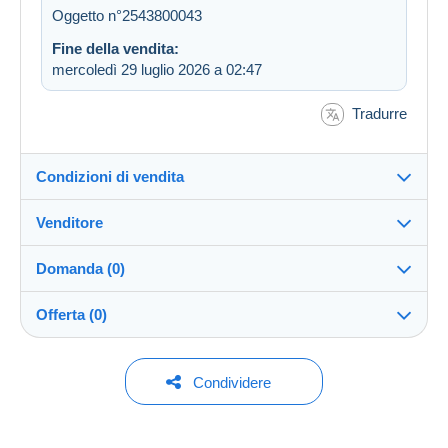
Oggetto n°2543800043
Fine della vendita:
mercoledì 29 luglio 2026 a 02:47
Tradurre
Condizioni di vendita
Venditore
Destinazione:
Vedi l'elenco dei paesi
Domanda (0)
donoso
99%
(33040x)
Invio:
Offerta (0)
Invio dopo il pagamento
Negozio
Spese:
A carico dell'acquirente
Per inviare una domanda devi aprire una
Nessuna offerta per il momento.
Condividere
sessione.
Iscritto da:
Metodi di pagamento:
5 mar 2002
Per la vostra sicurezza, le vendite sono private.
Aprire una sessione