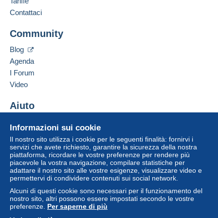
Tariffe
da 100,00 € di acquisti.
Contattaci
Indirizzo professionale:
Jim Forte
Community
12042 SE Sunnyside Rd. Unit #2022
Zona 1
Clackamas
,
Oregon
87015
Blog
Stati Uniti
Agenda
Zona 2
I Forum
Per accedere alle informazioni
Aggiungere questo venditore ai preferiti
sulla consegna, è necessario
Video
Questa zona comprende
un paese
.
Contattare il venditore
essere un utente registrato ed
Inserisci questo venditore in Lista Nera
effettuare il login.
Aiuto
Metodo di spedizione
Registr
Centro assistenza
Login
ati
Pagamento con:
Informazioni sui cookie
Acquistare su Delcampe
Il nostro sito utilizza i cookie per le seguenti finalità: fornirvi i
Vendere su Delcampe
Lettera (formato normale/piccolo)
servizi che avete richiesto, garantire la sicurezza della nostra
piattaforma, ricordare le vostre preferenze per rendere più
Un sito sicuro
0,90 €
piacevole la vostra navigazione, compilare statistiche per
adattare il nostro sito alle vostre esigenze, visualizzare video e
permettervi di condividere contenuti sui social network.
Alcuni di questi cookie sono necessari per il funzionamento del
Condizioni di pagamento:
nostro sito, altri possono essere impostati secondo le vostre
Tutti i pagamenti vengono effettuati tramite il sito web di
preferenze.
Per saperne di più
Delcampe. In base a quanto offerto dal venditore, è