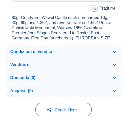
Tradurre
80gr Courtyard, Wawel Castle each surcharged 10g,
40g, 60g and 1.35Z, and reverse franked 1.55Z Prince
Poniatowski Monument, Warsaw 1956 Czarnkow
Premier Jour Slogan Registered to Rositz, East
Germany. First Day (surcharges). EUROPEAN SIZE
Condizioni di vendita
Venditore
Dettagli delle condizioni di vendita
Domanda (0)
Invio
jimforte
97%
(662x)
Spedizione dopo il pagamento entro 14 giorni
Acquisti (0)
PRO
Negozio
Garanzia:
Diritto di recesso
|
Spese di restituzione a carico
Per inviare una domanda devi aprire una
Ultimo aggiornamento: 04:49:43
Condividere
dell'acquirente.
sessione.
Cognome:
Per conoscere i termini per il reso e per il rimborso
Jim Forte
Nessun acquisto per il momento. Fallo per primo!
dell'oggetto
consulta la Carta Delcampe
.
Aprire una sessione