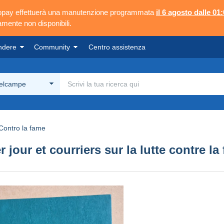
ngopay effettuerà una manutenzione programmata
il 6 agosto dalle 01:
mente non disponibili.
ndere
Community
Centro assistenza
Delcampe
Contro la fame
our et courriers sur la lutte contre la