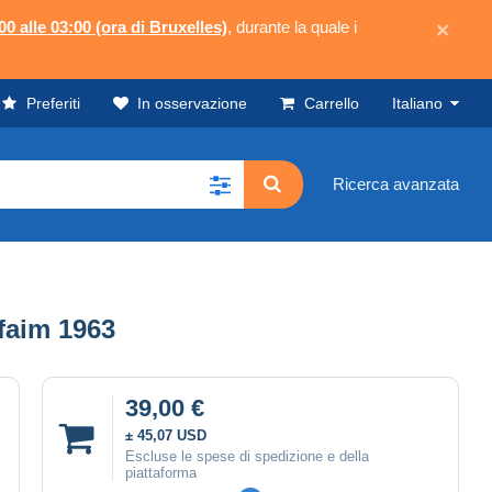
00 alle 03:00 (ora di Bruxelles)
, durante la quale i
×
Preferiti
In osservazione
Carrello
Italiano
Ricerca avanzata
 faim 1963
39,00 €
± 45,07 USD
Escluse le spese di spedizione e della
piattaforma