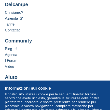
Delcampe
Chi siamo?
Azienda
Tariffe
Contattaci
Community
Blog
Agenda
I Forum
Video
Aiuto
Centro assistenza
Informazioni sui cookie
Acquistare su Delcampe
Il nostro sito utilizza i cookie per le seguenti finalità: fornirvi i
Vendere su Delcampe
servizi che avete richiesto, garantire la sicurezza della nostra
piattaforma, ricordare le vostre preferenze per rendere più
Un sito sicuro
piacevole la vostra navigazione, compilare statistiche per
adattare il nostro sito alle vostre esigenze, visualizzare video e