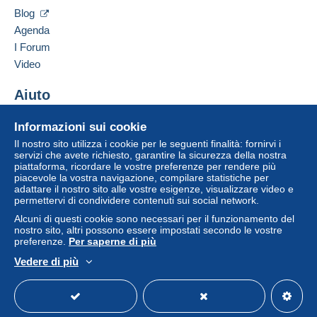
Inserisci questo venditore in Lista Nera
credito/debito
o bonifico sul saldo sarà rimborsato
Blog
dal venditore all'acquirente. Un acquisto non pagato
Agenda
può comportare conseguenze sul conto
I Forum
dell'acquirente.
Video
Se le Condizioni di vendita del venditore includono
clausole relative al pagamento, queste sono da
Aiuto
considerarsi nulle e non dovute. Le condizioni di
pagamento del sito Delcampe, definite nelle
Centro assistenza
Informazioni sui cookie
condizioni d'uso
, sono le uniche applicabili.
Acquistare su Delcampe
Il nostro sito utilizza i cookie per le seguenti finalità: fornirvi i
Gli acquisti devono essere pagati entro
14 giorni
Vendere su Delcampe
servizi che avete richiesto, garantire la sicurezza della nostra
dal ricevimento della richiesta di pagamento del
piattaforma, ricordare le vostre preferenze per rendere più
Un sito sicuro
piacevole la vostra navigazione, compilare statistiche per
venditore.
adattare il nostro sito alle vostre esigenze, visualizzare video e
permettervi di condividere contenuti sui social network.
Alcuni di questi cookie sono necessari per il funzionamento del
Frais envoi :
nostro sito, altri possono essere impostati secondo le vostre
preferenze.
Per saperne di più
Pour la France
Vedere di più
Italiano
USD
Versione standard
Americ
jusqu'à 20 grammes
: 1.60€
envoi normal