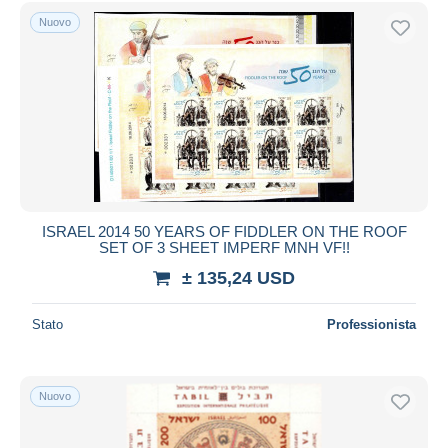
Spedizione gratuita
Nuovo
Metodi di pagamento
PayPal
Bonifico bancario
Visa
Mastercard
Bancontact
iDeal
ISRAEL 2014 50 YEARS OF FIDDLER ON THE ROOF
SET OF 3 SHEET IMPERF MNH VF!!
Maestro
± 135,24 USD
Deselezionare tutto
Residenza del venditore
Stato
Professionista
Tutto il mondo
Nuovo