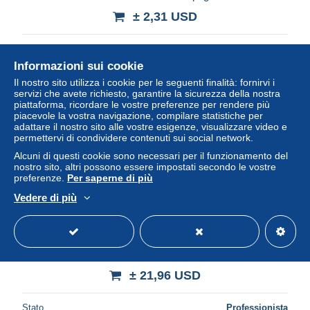
± 2,31 USD
Stato
Residenziale
Informazioni sui cookie
Il nostro sito utilizza i cookie per le seguenti finalità: fornirvi i
servizi che avete richiesto, garantire la sicurezza della nostra
Nuovo
piattaforma, ricordare le vostre preferenze per rendere più
piacevole la vostra navigazione, compilare statistiche per
adattare il nostro sito alle vostre esigenze, visualizzare video e
permettervi di condividere contenuti sui social network.
Alcuni di questi cookie sono necessari per il funzionamento del
nostro sito, altri possono essere impostati secondo le vostre
preferenze.
Per saperne di più
Vedere di più
Israel Bl. 20,21,22,23,24,25,26,27,28-
30,31,32,33,34,35,36,37 mnh
± 21,96 USD
Stato
Professionista