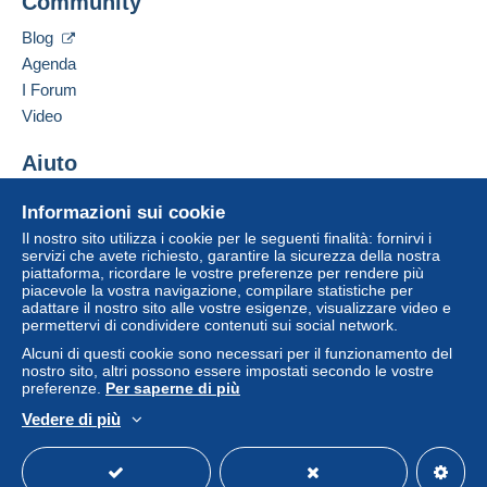
Community
Via Tommaso Agudio 4
da 100,00 € di acquisti.
20154
Milano
Blog
da 6 oggetti acquistati.
Italia
Agenda
I Forum
Aggiungere questo venditore ai preferiti
Video
Contattare il venditore
Inserisci questo venditore in Lista Nera
Aiuto
Per una maggiore sicurezza, il venditore ti
chiede di optare per un metodo di spedizione
Centro assistenza
Informazioni sui cookie
con tracciabilità per gli acquisti:
Acquistare su Delcampe
Il nostro sito utilizza i cookie per le seguenti finalità: fornirvi i
da 50,00 € di acquisti.
Vendere su Delcampe
servizi che avete richiesto, garantire la sicurezza della nostra
da 4 oggetti acquistati.
piattaforma, ricordare le vostre preferenze per rendere più
Un sito sicuro
piacevole la vostra navigazione, compilare statistiche per
adattare il nostro sito alle vostre esigenze, visualizzare video e
permettervi di condividere contenuti sui social network.
Zona 1
Alcuni di questi cookie sono necessari per il funzionamento del
nostro sito, altri possono essere impostati secondo le vostre
Zona 2
preferenze.
Per saperne di più
Vedere di più
Zona 3
Italiano
USD
Versione standard
Americ
Per accedere alle informazioni