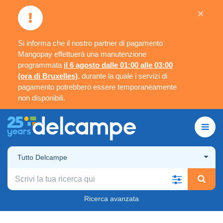
×
Si informa che il nostro partner di pagamento
Mangopay effettuerà una manutenzione
programmata
il 6 agosto dalle 01:00 alle 03:00
(ora di Bruxelles)
, durante la quale i servizi di
pagamento potrebbero essere temporaneamente
non disponibili.
Tutto Delcampe
Ricerca avanzata